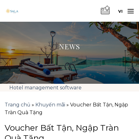
Skip
to
VI
content
NEWS
Hotel management software
Trang chủ
»
Khuyến mãi
»
Voucher Bất Tận, Ngập
Tràn Quà Tặng
Voucher Bất Tận, Ngập Tràn
Quà Tặng