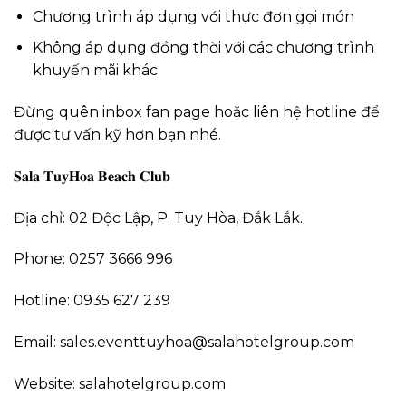
Chương trình áp dụng với thực đơn gọi món
Không áp dụng đồng thời với các chương trình
khuyến mãi khác
Đừng quên inbox fan page hoặc liên hệ hotline để
được tư vấn kỹ hơn bạn nhé.
𝐒𝐚𝐥𝐚 𝐓𝐮𝐲𝐇𝐨𝐚 𝐁𝐞𝐚𝐜𝐡 𝐂𝐥𝐮𝐛
Địa chỉ: 02 Độc Lập, P. Tuy Hòa, Đắk Lắk.
Phone: 0257 3666 996
Hotline: 0935 627 239
Email: sales.eventtuyhoa@salahotelgroup.com
Website: salahotelgroup.com