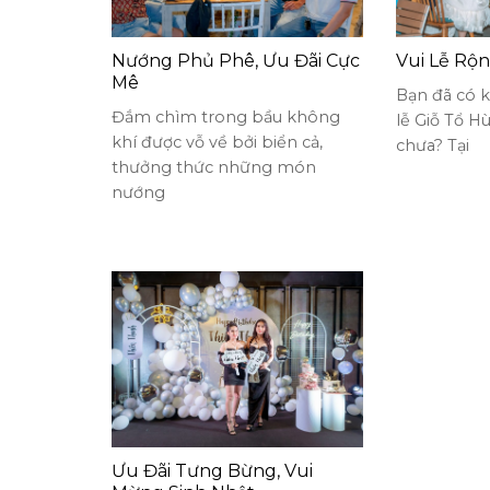
Nướng Phủ Phê, Ưu Đãi Cực
Vui Lễ Rộ
Mê
Bạn đã có k
Đắm chìm trong bầu không
lễ Giỗ Tổ H
khí được vỗ về bởi biển cả,
chưa? Tại
thưởng thức những món
nướng
Ưu Đãi Tưng Bừng, Vui