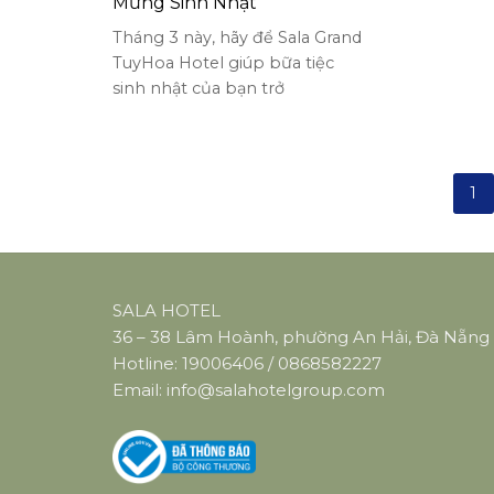
Mừng Sinh Nhật
Tháng 3 này, hãy để Sala Grand
TuyHoa Hotel giúp bữa tiệc
sinh nhật của bạn trở
1
SALA HOTEL
36 – 38 Lâm Hoành, phường An Hải, Đà Nẵng
Hotline:
19006406
/
0868582227
Email:
info@salahotelgroup.com