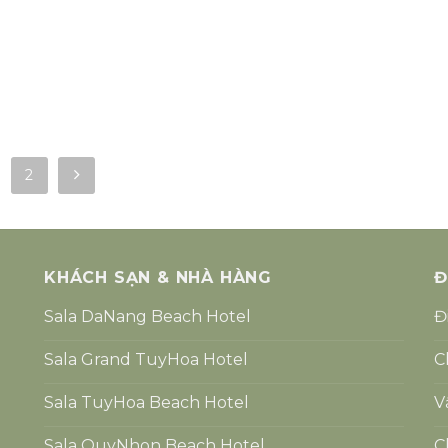
2
KHÁCH SẠN & NHÀ HÀNG
Đ
Sala DaNang Beach Hotel
Đ
Sala Grand TuyHoa Hotel
C
Sala TuyHoa Beach Hotel
V
Sala QuyNhon Beach Hotel
C