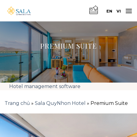
Skip
to
EN
VI
content
PREMIUM SUITE
Hotel management software
Trang chủ
»
Sala QuyNhon Hotel
»
Premium Suite