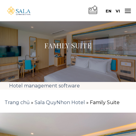
Skip
to
EN
VI
content
FAMILY SUITE
Hotel management software
Trang chủ
»
Sala QuyNhon Hotel
»
Family Suite