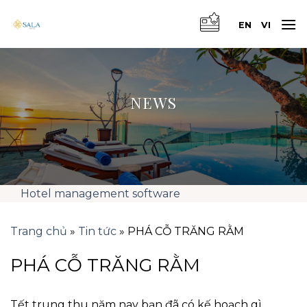
Skip
to
EN
VI
content
NEWS
Hotel management software
Trang chủ
»
Tin tức
»
PHÁ CỖ TRĂNG RẰM
PHÁ CỖ TRĂNG RẰM
Tết trung thu năm nay bạn đã có kế hoạch gì