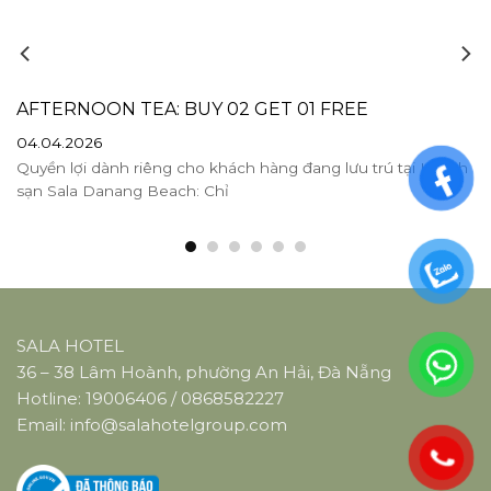
AFTERNOON TEA: BUY 02 GET 01 FREE
04.04.2026
Quyền lợi dành riêng cho khách hàng đang lưu trú tại Khách
sạn Sala Danang Beach: Chỉ
SALA HOTEL
36 – 38 Lâm Hoành, phường An Hải, Đà Nẵng
Hotline:
19006406
/
0868582227
Email:
info@salahotelgroup.com