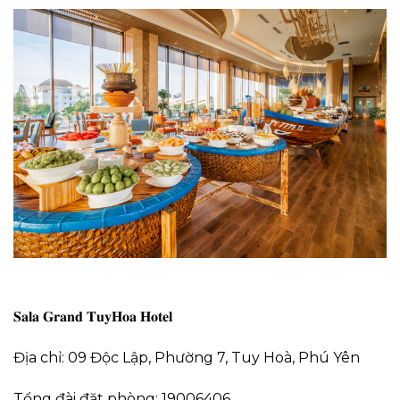
𝐒𝐚𝐥𝐚 𝐆𝐫𝐚𝐧𝐝 𝐓𝐮𝐲𝐇𝐨𝐚 𝐇𝐨𝐭𝐞𝐥
Địa chỉ: 09 Độc Lập, Phường 7, Tuy Hoà, Phú Yên
Tổng đài đặt phòng: 19006406