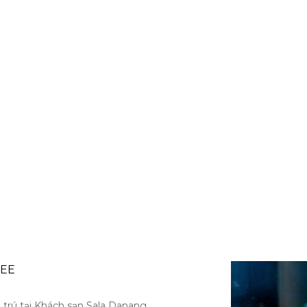
REE
 trú tại Khách sạn Sala Danang