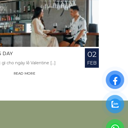
02
S DAY
gì cho ngày lễ Valentine [...]
FEB
READ MORE