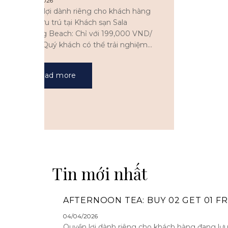
04/04/2026
Quyền lợi dành riêng cho khách hàng
đang lưu trú tại Khách sạn Sala
Danang Beach: Chỉ với 199,000 VND/
người, Quý khách có thể trải nghiệm
dịch vụ trà chiều không giới hạn. Với
menu đa dạng, hấp dẫn được [...]
Read more
Tin mới nhất
AFTERNOON TEA: BUY 02 GET 01 F
04/04/2026
Quyền lợi dành riêng cho khách hàng đang lưu