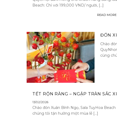
Beach: Chỉ với 199,000 VND/ người, [...]
READ MORE
ĐÓN X
Chào đón
QuyNhon
cùng chú
TẾT RỘN RÀNG – NGẬP TRÀN SẮC 
13/02/2026
Chào đón Xuân Bính Ngọ, Sala TuyHoa Beach
chúng tôi tận hưởng một mùa lễ [...]