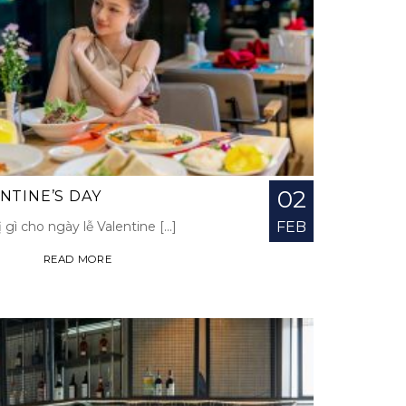
02
NTINE’S DAY
gì cho ngày lễ Valentine [...]
FEB
READ MORE