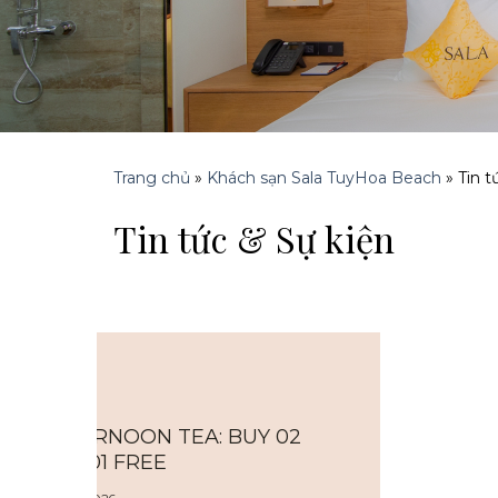
Trang chủ
»
Khách sạn Sala TuyHoa Beach
»
Tin t
Tin tức & Sự kiện
AFTERNOON TEA: BUY 02
GET 01 FREE