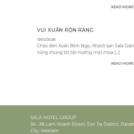
READ MORE
VUI XUÂN RỘN RÀNG
13/02/2026
Chào đón Xuân Bính Ngọ, Khách sạn Sala Gr
cùng chúng tôi tận hưởng một mùa [...]
READ MORE
SALA HOTEL GROUP
36 - 38 Lam Hoanh Street, Son Tra District, Dana
City, Vietnam