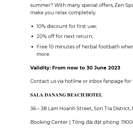
summer? With many special offers, Zen Spa
make you relax completely.
10% discount for first use;
20% off for next return;
Free 10 minutes of herbal footbath whe
more.
Validity: From now to 30 June 2023
Contact us via hotline or inbox fanpage for 
𝐒𝐀𝐋𝐀 𝐃𝐀𝐍𝐀𝐍𝐆 𝐁𝐄𝐀𝐂𝐇 𝐇𝐎𝐓𝐄𝐋
36 – 38 Lam Hoanh Street, Son Tra District
Booking Center | Tổng đài đặt phòng: 190