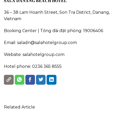
𝐒𝐀𝐋𝐀 𝐃𝐀𝐍𝐀𝐍𝐆 𝐁𝐄𝐀𝐂𝐇 𝐇𝐎𝐓𝐄𝐋
36 – 38 Lam Hoanh Street, Son Tra District, Danang,
Vietnam
Booking Center | Tổng đài đặt phòng: 19006406
Email: saladn@salahotelgroup.com
Website: salahotelgroup.com
Hotel phone: 0236 365 8555
Related Article