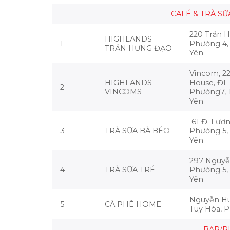
CAFÉ & TRÀ SỮ
220 Trần 
HIGHLANDS
1
Phường 4,
TRẦN HƯNG ĐẠO
Yên
Vincom, 2
HIGHLANDS
House, ĐL
2
VINCOMS
Phường7, 
Yên
61 Đ. Lươ
3
TRÀ SỮA BÀ BÉO
Phường 5,
Yên
297 Nguyễ
4
TRÀ SỮA TRÉ
Phường 5,
Yên
Nguyễn Hu
5
CÀ PHÊ HOME
Tuy Hòa, 
BAR/P