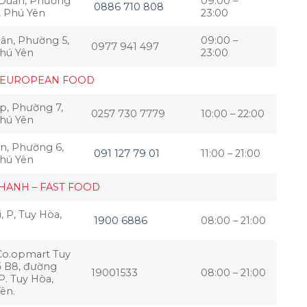
 Duẩn, Phường
09:00 –
0886 710 808
, Phú Yên
23:00
ân, Phường 5,
09:00 –
0977 941 497
Phú Yên
23:00
 EUROPEAN FOOD
p, Phường 7,
0257 730 7779
10:00 – 22:00
Phú Yên
n, Phường 6,
091 127 79 01
11:00 – 21:00
Phú Yên
HANH – FAST FOOD
, P, Tuy Hòa,
1900 6886
08:00 – 21:00
 Co.opmart Tuy
ố B8, đường
19001533
08:00 – 21:00
P. Tuy Hòa,
ên.