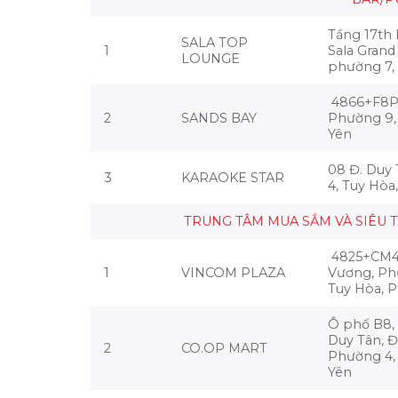
Tầng 17th
SALA TOP
1
Sala Grand
LOUNGE
phường 7,
4866+F8P,
2
SANDS BAY
Phường 9,
Yên
08 Đ. Duy
3
KARAOKE STAR
4, Tuy Hòa
TRUNG TÂM MUA SẮM VÀ SIÊU 
4825+CM4
1
VINCOM PLAZA
Vương, Ph
Tuy Hòa, 
Ô phố B8,
Duy Tân, Đ
2
CO.OP MART
Phường 4,
Yên