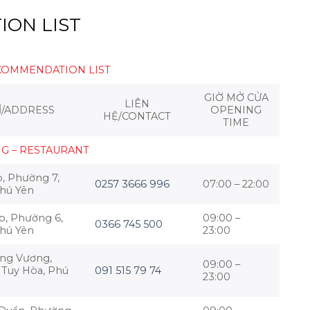
ON LIST
COMMENDATION LIST
GIỜ MỞ CỬA
LIÊN
Ỉ/ADDRESS
OPENING
HỆ/CONTACT
TIME
G – RESTAURANT
, Phường 7,
0257 3666 996
07:00 – 22:00
Phú Yên
p, Phường 6,
09:00 –
0366 745 500
Phú Yên
23:00
ng Vương,
09:00 –
 Tuy Hòa, Phú
091 515 79 74
23:00