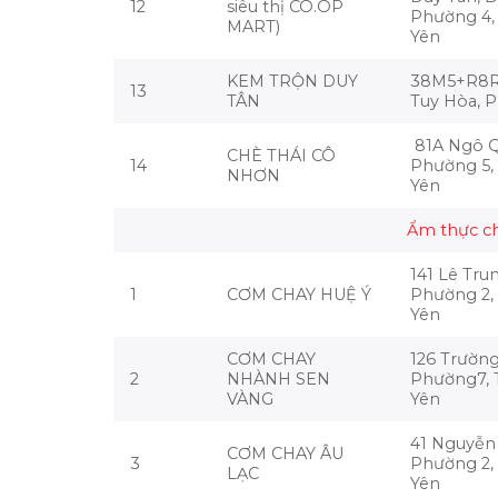
12
siêu thị CO.OP
Phường 4,
MART)
Yên
KEM TRỘN DUY
38M5+R8R
13
TÂN
Tuy Hòa, 
81A Ngô Q
CHÈ THÁI CÔ
14
Phường 5,
NHƠN
Yên
Ẩm thực c
141 Lê Tru
1
CƠM CHAY HUỆ Ý
Phường 2,
Yên
CƠM CHAY
126 Trường
2
NHÀNH SEN
Phường7, 
VÀNG
Yên
41 Nguyễn 
CƠM CHAY ÂU
3
Phường 2,
LẠC
Yên