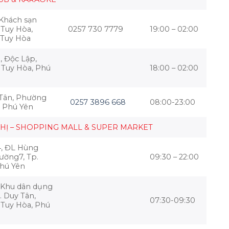
 Khách sạn
 Tuy Hòa,
0257 730 7779
19:00 – 02:00
 Tuy Hòa
 Độc Lập,
 Tuy Hòa, Phú
18:00 – 02:00
 Tân, Phường
0257 3896 668
08:00-23:00
, Phú Yên
THỊ – SHOPPING MALL & SUPER MARKET
, ĐL Hùng
ường7, Tp.
09:30 – 22:00
Phú Yên
 Khu dân dụng
. Duy Tân,
07:30-09:30
 Tuy Hòa, Phú