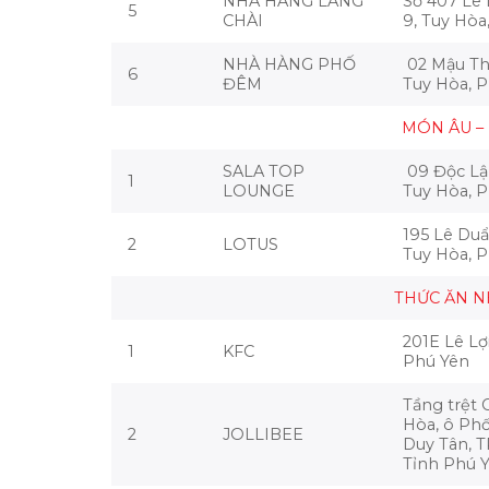
NHÀ HÀNG LÀNG
Số 407 Lê
5
CHÀI
9, Tuy Hòa
NHÀ HÀNG PHỐ
02 Mậu Th
6
ĐÊM
Tuy Hòa, 
MÓN ÂU –
SALA TOP
09 Độc Lậ
1
LOUNGE
Tuy Hòa, 
195 Lê Duẩ
2
LOTUS
Tuy Hòa, 
THỨC ĂN N
201E Lê Lợi
1
KFC
Phú Yên
Tầng trệt
Hòa, ô Ph
2
JOLLIBEE
Duy Tân, T
Tỉnh Phú Y