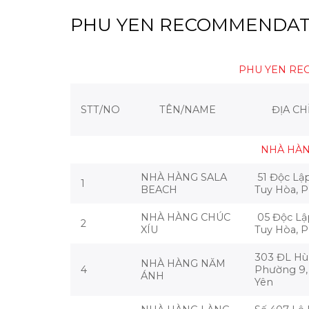
PHU YEN RECOMMENDATI
PHU YEN RE
STT/NO
TÊN/NAME
ĐỊA CH
NHÀ HÀN
NHÀ HÀNG SALA
51 Độc Lập
1
BEACH
Tuy Hòa, 
NHÀ HÀNG CHÚC
05 Độc Lậ
2
XÍU
Tuy Hòa, 
303 ĐL Hù
NHÀ HÀNG NĂM
4
Phường 9,
ÁNH
Yên