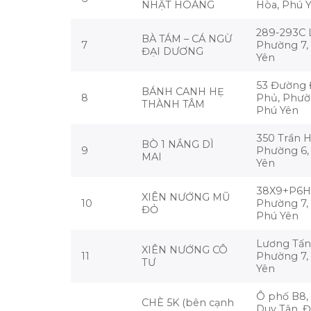
NHẬT HOÀNG
Hòa, Phú 
289-293C 
BÀ TÁM – CÁ NGỪ
7
Phường 7,
ĐẠI DƯƠNG
Yên
53 Đường 
BÁNH CANH HẸ
8
Phủ, Phườ
THÀNH TÂM
Phú Yên
350 Trần 
BÒ 1 NẮNG DÌ
9
Phường 6,
MAI
Yên
38X9+P6H,
XIÊN NƯỚNG MŨ
10
Phường 7, 
ĐỎ
Phú Yên
Lương Tấn
XIÊN NƯỚNG CÔ
11
Phường 7,
TƯ
Yên
Ô phố B8,
CHÈ 5K (bên cạnh
Duy Tân, Đ