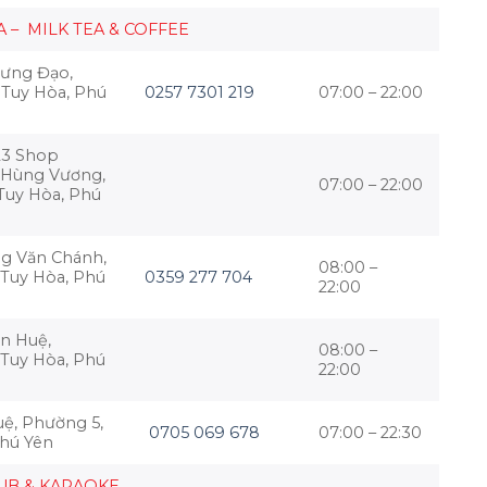
A – MILK TEA & COFFEE
Hưng Đạo,
 Tuy Hòa, Phú
0257 7301 219
07:00 – 22:00
23 Shop
 Hùng Vương,
07:00 – 22:00
Tuy Hòa, Phú
ng Văn Chánh,
08:00 –
 Tuy Hòa, Phú
0359 277 704
22:00
n Huệ,
08:00 –
 Tuy Hòa, Phú
22:00
ệ, Phường 5,
0705 069 678
07:00 – 22:30
Phú Yên
UB & KARAOKE