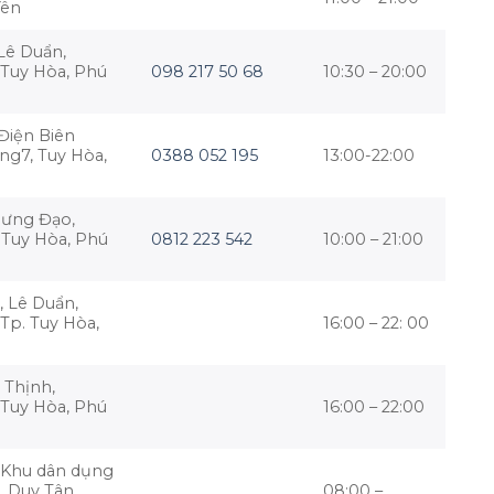
Yên
Lê Duẩn,
 Tuy Hòa, Phú
098 217 50 68
10:30 – 20:00
Điện Biên
ng7, Tuy Hòa,
0388 052 195
13:00-22:00
Hưng Đạo,
 Tuy Hòa, Phú
0812 223 542
10:00 – 21:00
 Lê Duẩn,
Tp. Tuy Hòa,
16:00 – 22: 00
 Thịnh,
 Tuy Hòa, Phú
16:00 – 22:00
 Khu dân dụng
. Duy Tân,
08:00 –