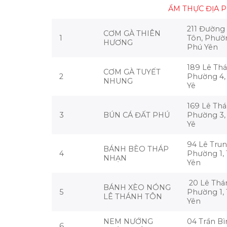
ẨM THỰC ĐỊA 
211 Đường
CƠM GÀ THIÊN
1
Tôn, Phườn
HƯƠNG
Phú Yên
189 Lê Thá
CƠM GÀ TUYẾT
2
Phường 4,
NHUNG
Yê
169 Lê Thá
3
BÚN CÁ ĐẤT PHÚ
Phường 3,
Yê
94 Lê Trun
BÁNH BÈO THÁP
4
Phường 1,
NHẠN
Yên
20 Lê Thá
BÁNH XÈO NÓNG
5
Phường 1,
LÊ THÁNH TÔN
Yên
NEM NƯỚNG
04 Trần Bì
6