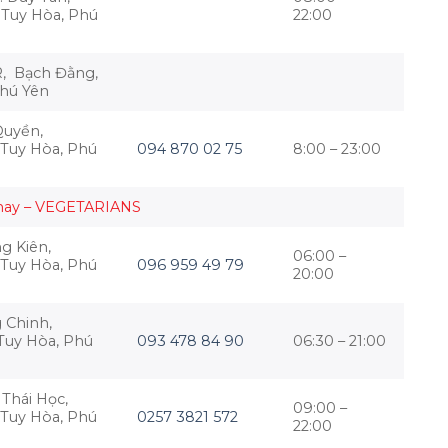
 Tuy Hòa, Phú
22:00
, Bạch Đằng,
Phú Yên
uyền,
 Tuy Hòa, Phú
094 870 02 75
8:00 – 23:00
hay – VEGETARIANS
ng Kiên,
06:00 –
 Tuy Hòa, Phú
096 959 49 79
20:00
 Chinh,
Tuy Hòa, Phú
093 478 84 90
06:30 – 21:00
Thái Học,
09:00 –
 Tuy Hòa, Phú
0257 3821 572
22:00