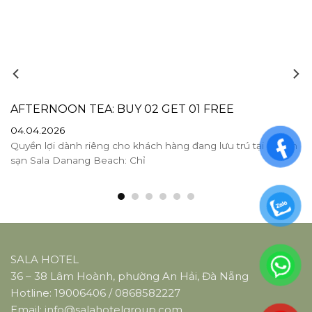
AFTERNOON TEA: BUY 02 GET 01 FREE
04.04.2026
Quyền lợi dành riêng cho khách hàng đang lưu trú tại Khách
sạn Sala Danang Beach: Chỉ
SALA HOTEL
36 – 38 Lâm Hoành, phường An Hải, Đà Nẵng
Hotline:
19006406
/
0868582227
Email:
info@salahotelgroup.com