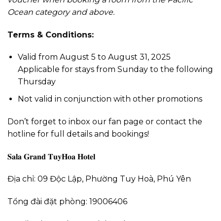
Ocean category and above.
Terms & Conditions:
Valid from August 5 to August 31, 2025
Applicable for stays from Sunday to the following
Thursday
Not valid in conjunction with other promotions
Don’t forget to inbox our fan page or contact the
hotline for full details and bookings!
𝐒𝐚𝐥𝐚 𝐆𝐫𝐚𝐧𝐝 𝐓𝐮𝐲𝐇𝐨𝐚 𝐇𝐨𝐭𝐞𝐥
Địa chỉ: 09 Độc Lập, Phường Tuy Hoà, Phú Yên
Tổng đài đặt phòng: 19006406