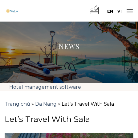
Skip
to
EN
VI
content
NEWS
Hotel management software
Trang chủ
»
Da Nang
»
Let’s Travel With Sala
Let’s Travel With Sala