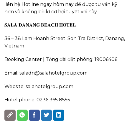
liên hệ Hotline ngay hôm nay để được tư vấn kỹ
hơn và không bỏ lỡ cơ hội tuyệt vời này.
𝐒𝐀𝐋𝐀 𝐃𝐀𝐍𝐀𝐍𝐆 𝐁𝐄𝐀𝐂𝐇 𝐇𝐎𝐓𝐄𝐋
36 – 38 Lam Hoanh Street, Son Tra District, Danang,
Vietnam
Booking Center | Tổng đài đặt phòng: 19006406
Email: saladn@salahotelgroup.com
Website: salahotelgroup.com
Hotel phone: 0236 365 8555