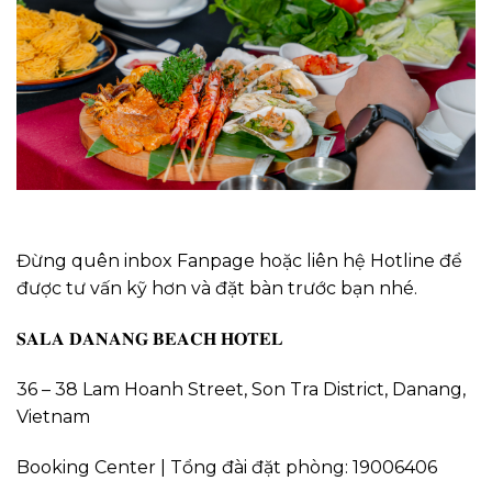
Đừng quên inbox Fanpage hoặc liên hệ Hotline để
được tư vấn kỹ hơn và đặt bàn trước bạn nhé.
𝐒𝐀𝐋𝐀 𝐃𝐀𝐍𝐀𝐍𝐆 𝐁𝐄𝐀𝐂𝐇 𝐇𝐎𝐓𝐄𝐋
36 – 38 Lam Hoanh Street, Son Tra District, Danang,
Vietnam
Booking Center | Tổng đài đặt phòng: 19006406