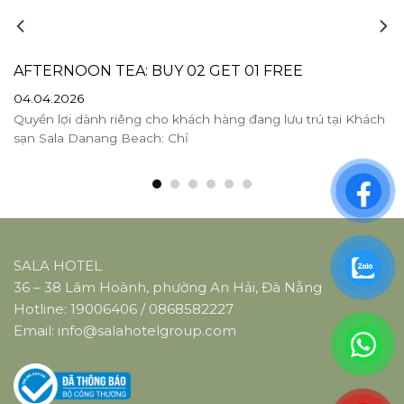
AFTERNOON TEA: BUY 02 GET 01 FREE
04.04.2026
Quyền lợi dành riêng cho khách hàng đang lưu trú tại Khách
sạn Sala Danang Beach: Chỉ
SALA HOTEL
36 – 38 Lâm Hoành, phường An Hải, Đà Nẵng
Hotline:
19006406
/
0868582227
Email:
info@salahotelgroup.com