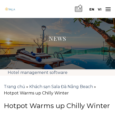
Skip
to
EN
VI
content
NEWS
Hotel management software
Trang chủ
»
Khách sạn Sala Đà Nẵng Beach
»
Hotpot Warms up Chilly Winter
Hotpot Warms up Chilly Winter