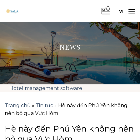
Skip
to
VI
content
NEWS
Hotel management software
Trang chủ
»
Tin tức
»
Hè này đến Phú Yên không
nên bỏ qua Vực Hòm
Hè này đến Phú Yên không nên
bỏ qua Vực Hòm