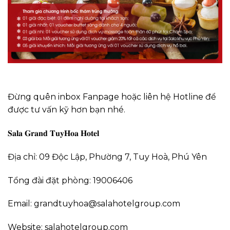
Đừng quên inbox Fanpage hoặc liên hệ Hotline để
được tư vấn kỹ hơn bạn nhé.
𝐒𝐚𝐥𝐚 𝐆𝐫𝐚𝐧𝐝 𝐓𝐮𝐲𝐇𝐨𝐚 𝐇𝐨𝐭𝐞𝐥
Địa chỉ: 09 Độc Lập, Phường 7, Tuy Hoà, Phú Yên
Tổng đài đặt phòng: 19006406
Email: grandtuyhoa@salahotelgroup.com
Website: salahotelgroup.com