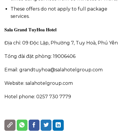
These offers do not apply to full package
services.
𝐒𝐚𝐥𝐚 𝐆𝐫𝐚𝐧𝐝 𝐓𝐮𝐲𝐇𝐨𝐚 𝐇𝐨𝐭𝐞𝐥
Địa chỉ: 09 Độc Lập, Phường 7, Tuy Hoà, Phú Yên
Tổng đài đặt phòng: 19006406
Email: grandtuyhoa@salahotelgroup.com
Website: salahotelgroup.com
Hotel phone: 0257 730 7779