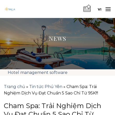
Skip
to
VI
content
NEWS
Hotel management software
Trang chủ
»
Tin tức Phú Yên
»
Cham Spa: Trải
Nghiệm Dịch Vụ Đạt Chuẩn 5 Sao Chỉ Từ 95K!!!
Cham Spa: Trải Nghiệm Dịch
Vụ Đạt Chuẩn 5 Sao Chỉ Từ