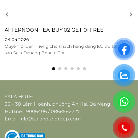
AFTERNOON TEA: BUY 02 GET 01 FREE
04.04.2026
Quyền lợi dành riêng cho khách hàng đang lưu trú tại Khách
sạn Sala Danang Beach: Chỉ
SALA HOTEL
36 – 38 Lâm Hoành, phường An Hải, Đà Nẵng
Hotline:
19006406
/
0868582227
Email:
info@salahotelgroup.com