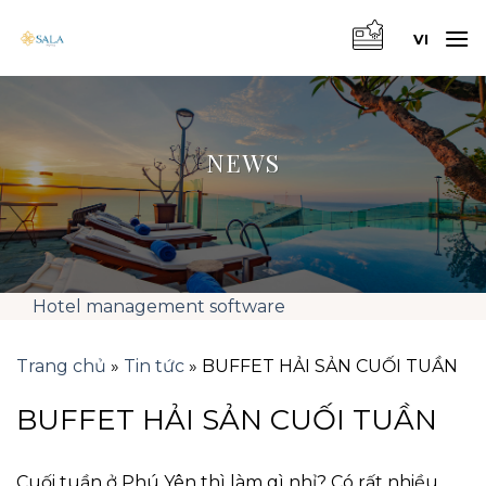
Skip
to
VI
content
NEWS
Hotel management software
Trang chủ
»
Tin tức
»
BUFFET HẢI SẢN CUỐI TUẦN
BUFFET HẢI SẢN CUỐI TUẦN
Cuối tuần ở Phú Yên thì làm gì nhỉ? Có rất nhiều