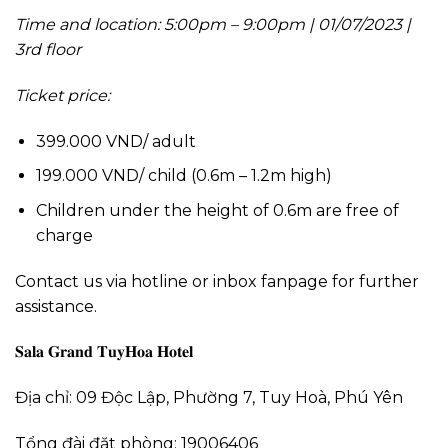
Time and location: 5:00pm – 9:00pm | 01/07/2023 |
3rd floor
Ticket price:
399.000 VND/ adult
199.000 VND/ child (0.6m – 1.2m high)
Children under the height of 0.6m are free of
charge
Contact us via hotline or inbox fanpage for further
assistance.
𝐒𝐚𝐥𝐚 𝐆𝐫𝐚𝐧𝐝 𝐓𝐮𝐲𝐇𝐨𝐚 𝐇𝐨𝐭𝐞𝐥
Địa chỉ: 09 Độc Lập, Phường 7, Tuy Hoà, Phú Yên
Tổng đài đặt phòng: 19006406